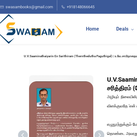
Skip to
swasambooks@gmail.com
+918148066645
main
content
Home
Deals
U.V.Saaminathaiyarin En Sarithiram (Thernthedutha Paguthigal) | உ.வே.சாமிநாதையரின
U.V.Saamin
சரித்திரம் 
அழியும் நிலையிலி
விளக்குவதே 'என் ச
எழுநூற்றுக்கும் 
தொண்டை அவரது எழ