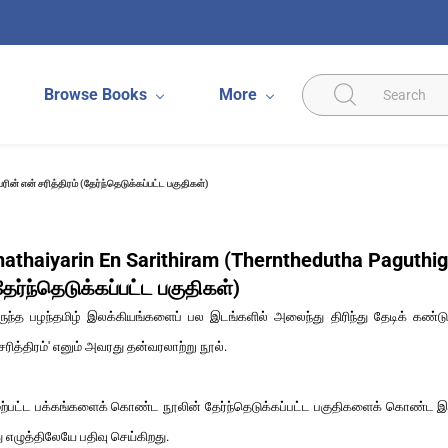
Browse Books
More
் என் சரித்திரம் (தேர்ந்தெடுக்கப்பட்ட பகுதிகள்)
athaiyarin En Sarithiram (Thernthedutha Paguthig
(தேர்ந்தெடுக்கப்பட்ட பகுதிகள்)
ருந்த பழந்தமிழ் இலக்கியங்களைப் பல இடங்களில் அலைந்து திரிந்து தேடிக் கண்டுப
ரித்திரம்' எனும் அவரது தன்வரலாற்று நூல்.
மேற்பட்ட பக்கங்களைக் கொண்ட நூலின் தேர்ந்தெடுக்கப்பட்ட பகுதிகளைக் கொண்ட இந்த
ுத்திலேயே பதிவு செய்கிறது.