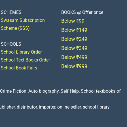
SCHEMES
BOOKS @ Offer price
Swasam Subscription
Below ₹99
Scheme (SSS)
Below ₹149
Below ₹249
SCHOOLS
Below ₹349
School Library Order
Below ₹499
School Text Books Order
Below ₹999
School Book Fairs
Crime Fiction, Auto biography, Self Help, School textbooks of
lisher, distributor, importer, online seller, school library