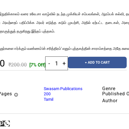
இறுதிக்காலம் வரை உவே.சா வாழ்வில் நடந்த முக்கியச் சம்பவங்கள், ஆரம்பக் கல்வி,
து அவற்றைப் பதிப்பிக்க அவர் எடுத்த கடும் முயற்சி, அதில் ஏற்பட்ட தடைகள், 
தொகுத்துத் தருகிறது இந்தப் புத்தகம்.
்களை ஈர்க்கும் வண்ணம்'ன் சரித்திரம்' எனும் புத்தகத்தின் சாராம்சத்தை அதே சுவ
00
+ ADD TO CART
₹200.00
[7% Off]
Genre
Swasam Publications
Pages
Published 
200
Tamil
Author