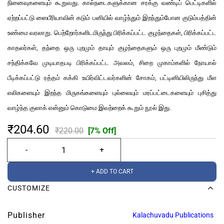
நினைவுகளையும் கூறுவது. கால்நடைகளுக்கான சரக்கு வண்டிப் பெட்டிகளில்
ஏற்றப்பட்டு ஸைபீரியாவின் கடும் பனியில் வாழ்ந்தும் இறந்தும்போன குடும்பத்தின்
உண்மை வரலாறு. பெற்றோர்களிடமிருந்து பிரிக்கப்பட்ட குழந்தைகள், பிரிக்கப்பட்ட
காதலர்கள், தந்தை ஒரு புறமும் தாயும் குழந்தைகளும் ஒரு புறமும் மீண்டும்
சந்திக்கவே முடியாதபடி பிரிக்கப்பட்ட அவலம், சிறை முகாம்களில் நோயால்
பீடிக்கப்பட்டு ரத்தம் கக்கி உயிர்விட்டவர்களின் சோகம், பட்டினியிலிருந்து மீள
எலிகளையும் இறந்த மிருகங்களையும் புல்லையும் மரப்பட்டைகளையும் புசித்து
வாழ்ந்த குலாக் என்னும் கொடுமை இவற்றைக் கூறும் நூல் இது.
₹204.60
₹220.00
[7% Off]
+ ADD TO CART
CUSTOMIZE
Publisher
Kalachuvadu Publications