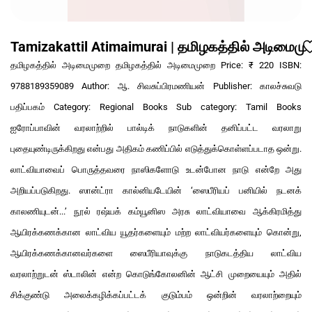
Tamizakattil Atimaimurai | தமிழகத்தில் அடிமைம
தமிழகத்தில் அடிமைமுறை தமிழகத்தில் அடிமைமுறை Price: ₹ 220 ISBN:
9788189359089 Author: ஆ. சிவசுப்பிரமணியன் Publisher: காலச்சுவடு
பதிப்பகம் Category: Regional Books Sub category: Tamil Books
ஐரோப்பாவின் வரலாற்றில் பால்டிக் நாடுகளின் தனிப்பட்ட வரலாறு
புதையுண்டிருக்கிறது என்பது அதிகம் கணிப்பில் எடுத்துக்கொள்ளப்படாத ஒன்று.
லாட்வியாவைப் பொருத்தவரை நாஸிகளோடு உடன்போன நாடு என்றே அது
அறியப்படுகிறது. ஸான்ட்ரா கால்னியடேயின் ‘ஸைபீரியப் பனியில் நடனக்
காலணியுடன்...’ நூல் ரஷ்யக் கம்யூனிஸ அரசு லாட்வியாவை ஆக்கிரமித்து
ஆயிரக்கணக்கான லாட்விய யூதர்களையும் மற்ற லாட்வியர்களையும் கொன்று,
ஆயிரக்கணக்கானவர்களை ஸைபீரியாவுக்கு நாடுகடத்திய லாட்விய
வரலாற்றுடன் ஸ்டாலின் என்ற கொடுங்கோலனின் ஆட்சி முறையையும் அதில்
சிக்குண்டு அலைக்கழிக்கப்பட்டக் குடும்பம் ஒன்றின் வரலாற்றையும்