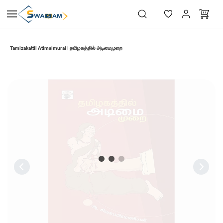
Skip to
main
content
Tamizakattil Atimaimurai | தமிழகத்தில் அடிமைமுறை