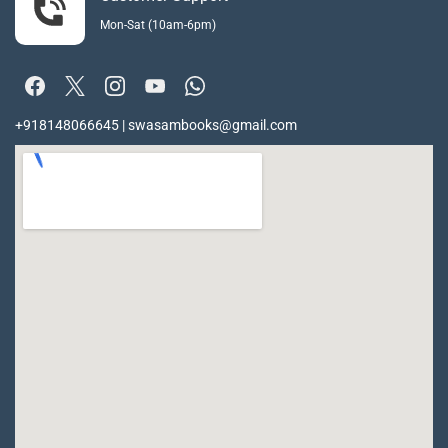
Mon-Sat (10am-6pm)
+918148066645 | swasambooks@gmail.com