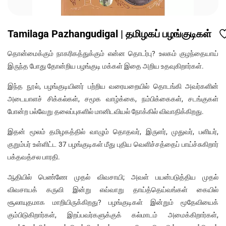
Tamilaga Pazhangudigal | தமிழகப் பழங்குடிகள்
தொன்மைக்கும் நாகரிகத்துக்கும் என்ன தொடர்பு? உலகம் குழந்தையாய்
இருந்த போது தோன்றிய பழங்குடி மக்கள் இதை அறிய உதவுகிறார்கள்.
இந்த நூல், பழங்குடியினர் பற்றிய வரையறையில் தொடங்கி அவர்களின்
அடையாளச் சிக்கல்கள், சமூக வாழ்க்கை, நம்பிக்கைகள், சடங்குகள்
போன்ற பல்வேறு தலைப்புகளில் மானிடவியல் நோக்கில் விவாதிக்கிறது.
இதன் மூலம் தமிழகத்தில் வாழும் தொதவர், இருளர், முதுவர், பளியர்,
குறும்பர் உள்ளிட்ட 37 பழங்குடிகள் மீது புதிய வெளிச்சத்தைப் பாய்ச்சுகிறார்
பக்தவத்சல பாரதி.
ஆதியில் பெண்ணே முதல் விவசாயி; அவள் பயன்படுத்திய முதல்
விவசாயக் கருவி இன்று எவ்வாறு தாய்த்தெய்வங்கள் கையில்
சூலாயுதமாக மாறியிருக்கிறது? பழங்குடிகள் இன்றும் மூதேவியைக்
கும்பிடுகிறார்கள், இறப்பவர்களுக்குக் கல்மாடம் அமைக்கிறார்கள்,