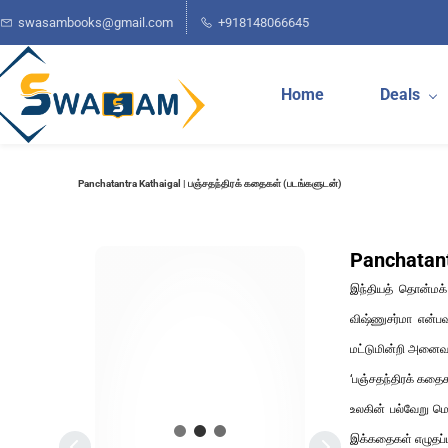
Skip to
swasambooks@gmail.com
+918148066645
main
content
Home
Deals
Panchatantra Kathaigal | பஞ்சதந்திரக் கதைகள் (படங்களுடன்)
Panchatant
இந்தியத் தொன்மக்
விஷ்ணுசர்மா என்பவ
மட்டுமின்றி அனைவரா
‘பஞ்சதந்திரக் கதை
உலகின் பல்வேறு ம
இக்கதைகள் எழுதப்ப