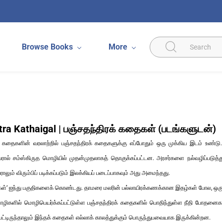
Browse Books
More
ra Kathaigal | பஞ்சதந்திரக் கதைகள் (படங்களுடன்)
 கதைகளின் வரலாற்றில் பஞ்சதந்திரக் கதைகளுக்கு எப்போதும் ஒரு முக்கிய இடம் உண
ரால் சம்ஸ்கிருத மொழியில் முதன்முதலாகத் தொகுக்கப்பட்டன. அரசர்களை நல்வழிப்படுத்து
லும் விரும்பிப் படிக்கப்படும் இலக்கியப் படைப்பாகவும் அது அமைந்தது.
கள்’ ஐந்து பகுதிகளைக் கொண்டது. தாமரை மலரின் பல்லாயிரக்கணக்கான இதழ்கள் போல, ஒரு க
ொழிகளில் மொழிபெயர்க்கப்பட்டுள்ள பஞ்சதந்திரக் கதைகளில் பொதிந்துள்ள நீதி போதனைக
ட்டிருந்தாலும் இந்தக் கதைகள் எல்லாக் காலத்துக்கும் பொருந்துபவையாக இருக்கின்றன.