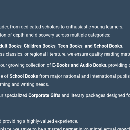
.
ader, from dedicated scholars to enthusiastic young learners.
tion of depth and discovery across multiple categories:
dult Books, Children Books, Teen Books, and School Books
.
 classics, or regional literature, we ensure quality reading mate
our growing collection of
E-Books and Audio Books
, providing
ge of
School Books
from major national and international publis
arning and writing needs.
our specialized
Corporate Gifts
and literary packages designed f
 providing a highly-valued experience.
lace, we strive to be a trusted partner in your intellectual growt