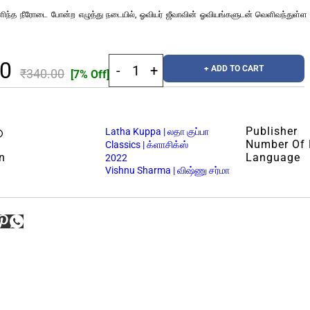
ளிந்த நீரோடை போன்ற எழுத்து நடையில், ஓவியர் ஜீவாவின் ஓவியங்களுடன் வெளிவந்துள்ள இந்
20
+ ADD TO CART
₹340.00
[7% Off]
Publisher
Latha Kuppa | லதா குப்பா
Number Of
Classics | க்ளாசிக்ஸ்
n
Language
2022
Vishnu Sharma | விஷ்ணு சர்மா