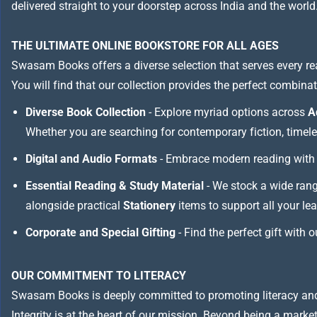
delivered straight to your doorstep across India and the world
THE ULTIMATE ONLINE BOOKSTORE FOR ALL AGES
Swasam Books offers a diverse selection that serves every re
You will find that our collection provides the perfect combina
Diverse Book Collection
- Explore myriad options across
A
Whether you are searching for contemporary fiction, timeless
Digital and Audio Formats
- Embrace modern reading with 
Essential Reading & Study Material
- We stock a wide ran
alongside practical
Stationery
items to support all your le
Corporate and Special Gifting
- Find the perfect gift with 
OUR COMMITMENT TO LITERACY
Swasam Books is deeply committed to promoting literacy and
Integrity is at the heart of our mission. Beyond being a marketp