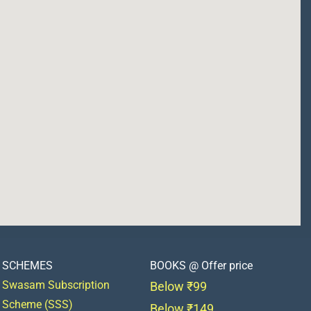
SCHEMES
BOOKS @ Offer price
Swasam Subscription
Below ₹99
Scheme (SSS)
Below ₹149