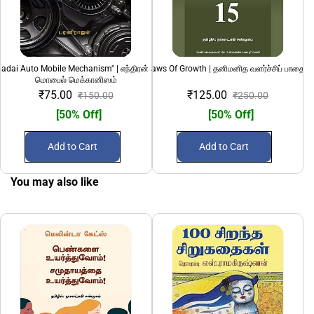
adai Auto Mobile Mechanism" | எந்திரன் அடிப்படை ஆட்டோ
15 Invaluable Laws Of Growth | தனிமனித வளர்ச்சிப் பாதையி
1924 Hindu Mu
மொபைல் மெக்கானிஸம்
₹75.00
₹125.00
₹150.00
₹250.00
[50% Off]
[50% Off]
Add to Cart
Add to Cart
You may also like