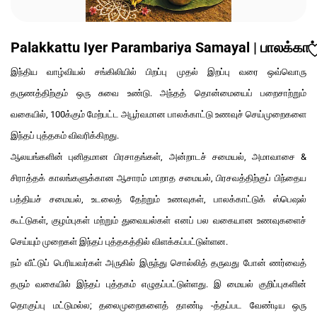
Palakkattu Iyer Parambariya Samayal | பாலக்காட்
இந்திய வாழ்வியல் சங்கிலியில் பிறப்பு முதல் இறப்பு வரை ஒவ்வொரு
தருணத்திற்கும் ஒரு சுவை உண்டு. அந்தத் தொன்மையைப் பறைசாற்றும்
வகையில், 100க்கும் மேற்பட்ட அபூர்வமான பாலக்காட்டு உணவுச் செய்முறைகளை
இந்தப் புத்தகம் விவரிக்கிறது.
ஆலயங்களின் புனிதமான பிரசாதங்கள், அன்றாடச் சமையல், அமாவாசை &
சிராத்தக் காலங்களுக்கான ஆசாரம் மாறாத சமையல், பிரசவத்திற்குப் பிந்தைய
பத்தியச் சமையல், உடலைத் தேற்றும் உணவுகள், பாலக்காட்டுக் ஸ்பெஷல்
கூட்டுகள், குழம்புகள் மற்றும் துவையல்கள் எனப் பல வகையான உணவுகளைச்
செய்யும் முறைகள் இந்தப் புத்தகத்தில் விளக்கப்பட்டுள்ளன.
நம் வீட்டுப் பெரியவர்கள் அருகில் இருந்து சொல்லித் தருவது போன் ணர்வைத்
தரும் வகையில் இந்தப் புத்தகம் எழுதப்பட்டுள்ளது. இ மையல் குறிப்புகளின்
தொகுப்பு மட்டுமல்ல; தலைமுறைகளைத் தாண்டி -த்தப்பட வேண்டிய ஒரு