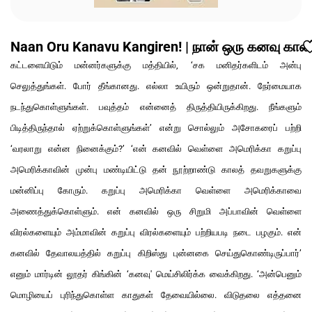
Naan Oru Kanavu Kangiren! | நான் ஒரு கனவு காண
கட்டளையிடும் மன்னர்களுக்கு மத்தியில், ‘சக மனிதர்களிடம் அன்பு
செலுத்துங்கள். போர் தீங்கானது. எல்லா உயிரும் ஒன்றுதான். நேர்மையாக
நடந்துகொள்ளுங்கள். பவுத்தம் என்னைத் திருத்தியிருக்கிறது. நீங்களும்
பிடித்திருந்தால் ஏற்றுக்கொள்ளுங்கள்’ என்று சொல்லும் அசோகரைப் பற்றி
‘வரலாறு என்ன நினைக்கும்?’ ‘என் கனவில் வெள்ளை அமெரிக்கா கறுப்பு
அமெரிக்காவின் முன்பு மண்டியிட்டு தன் நூற்றாண்டு காலத் தவறுகளுக்கு
மன்னிப்பு கோரும். கறுப்பு அமெரிக்கா வெள்ளை அமெரிக்காவை
அணைத்துக்கொள்ளும். என் கனவில் ஒரு சிறுமி அப்பாவின் வெள்ளை
விரல்களையும் அம்மாவின் கறுப்பு விரல்களையும் பற்றியபடி நடை பழகும். என்
கனவில் தேவாலயத்தில் கறுப்பு கிறிஸ்து புன்னகை செய்துகொண்டிருப்பார்’
எனும் மார்டின் லூதர் கிங்கின் ‘கனவு' மெய்சிலிர்க்க வைக்கிறது. ‘அன்பெனும்
மொழியைப் புரிந்துகொள்ள காதுகள் தேவையில்லை. விடுதலை எத்தனை