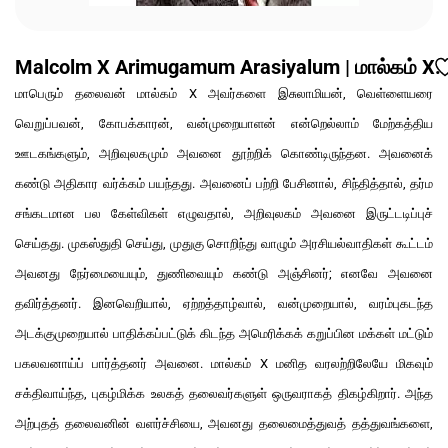
Malcolm X Arimugamum Arasiyalum | மால்கம் X: 
மாபெரும் தலைவன் மால்கம் X அவர்களை இசுலாமியன், வெள்ளையரை
வெறுப்பவன், கோபக்காரன், வன்முறையாளன் என்றெல்லாம் மேற்கத்திய
ஊடகங்களும், அறிவுலகமும் அவனை தூற்றிக் கொண்டிருந்தன. அவனைக்
கண்டு அதிகார வர்க்கம் பயந்தது. அவனைப் பற்றி பேசினால், சிந்தித்தால், தர்ம
சங்கடமான பல கேள்விகள் எழுவதால், அறிவுலகம் அவனை இருட்டடிப்புச்
செய்தது. முகஸ்துதி செய்து, முதுகு சொறிந்து வாழும் அரசியல்வாதிகள் கூட்டம்
அவனது நேர்மையையும், துணிவையும் கண்டு அஞ்சினர்; எனவே அவனை
தவிர்த்தனர். இனவெறியால், ஏற்றத்தாழ்வால், வன்முறையால், வரம்புகடந்த
அடக்குமுறையால் பாதிக்கப்பட்டுக் கிடந்த அமெரிக்கக் கறுப்பின மக்கள் மட்டும்
பகலவனாய்ப் பார்த்தனர் அவனை. மால்கம் X மனித வரலற்றிலேயே மிகவும்
சக்திவாய்ந்த, புகழ்மிக்க உலகத் தலைவர்களுள் ஒருவராகத் திகழ்கிறார். அந்த
அற்புதத் தலைவனின் வளர்ச்சியை, அவனது தலைமைத்துவத் தத்துவங்களை,