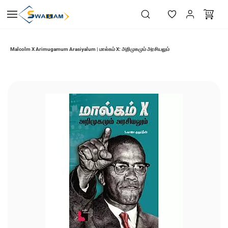
Skip to
main
content
Malcolm X Arimugamum Arasiyalum | மால்கம் X: அறிமுகமும் அரசியலும்