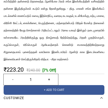
கம்பீரத்தில் தன்னைத் தொலைத்த ஆண்போல அவர் சங்க இலக்கியத்தின் வசீகரத்தில்
தன்னை இழந்திருக்கக் கூடும் என்று தோன்றுகிறது. - திரு. மாலன் சங்க இலக்கியப்
பாடல்களில் காணப்படும் களவு, இற்செறிப்பு, வரைவு கடாவுதல், உடன்போக்கு, கற்பு, பசலை,
விரிச்சி கேட்டல், கைக்கிளை, பெருந்திணை, பரத்தையின்பாற் பிரிதல் போன்ற நிலைகள்
தற்காலத்தில் வேறு சொற்களால் அறியப்பட்டாலும் அவை யாவும் இன்றும் நடைமுறையில்
உள்ளவையே. அவற்றிலிருந்து ஒரு நிகழ்வைத் தேர்ந்தெடுத்து, அதன் முதற்பொருள்,
கருப்பொருள், உரிப்பொருள் ஆகியவற்றைக் கொண்டு சமகாலத்திற்கேற்றவாறு
சிறுகதையாகப் புனைந்ததன் வாயிலாக இரண்டாயிரம் ஆண்டு கால இடைவெளியை
இல்லையெனச் செய்திருக்கிறார் வித்யா. - கீதா சுதர்சனம்
₹223.20
₹240.00
[7% Off]
+ ADD TO CART
CUSTOMIZE