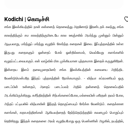
Kodichi | கொடிச்சி
சங்க இலக்கியத்தில் நான் என்னைத் தொலைத்து அதனோடு இரண்டறக் கலந்து, சங்க
காலத்திற்கும் சம காலத்திற்குமிடையே கால ஊஞ்சலில் அமர்ந்து முன்னும் பின்னும்
ஆடியவாறு, பார்த்துப் பார்த்து எழுதிக் கோர்த்த கதைகள் இவை. இப்புத்தகத்தில் உள்ள
இருபது கதைகளும் ஒன்றைப் போல் ஒன்றில்லாமல், வெவ்வேறு களங்களில்
எழுதப்பட்டவையாகும். என் வாழ்வில் மிக முக்கியமான புத்தகமாக இதைக் கருதுகிறேன்.
இன்றைய இளம் தலைமுறையினர் சங்க இலக்கியத்தின் சுவையை அறிந்திட
வேண்டுமென்பதே இந்தப் புத்தகத்தின் நோக்கமாகும். - வித்யா சுப்ரமணியம் ஒரு
படைப்பின் உன்னதம், அதைப் படைப்பவர் அதில் தன்னைத் தொலைப்பதில்
அடங்கியிருக்கிறது. சுசீந்திரத்தின் சிற்பங்களைப்போல, மல்லையின் பகீரதன் தவம் போல,
அந்தப் பட்டியலில் வித்யாவின் இந்தத் தொகுப்பையும் சேர்க்க வேண்டும். கதைக்கான
களங்கள், கதாபாத்திரங்கள் ஆகியவற்றைத் தேர்ந்தெடுத்ததில் கவனமும் பொறுப்பும்
தெரிகிறது. இந்தக் கதைகளை அவர் எழுதியபோது ஒரு பெண்ணின் அழகில், நயத்தில்,