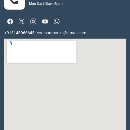
Mon-Sat (10am-6pm)
+918148066645 | swasambooks@gmail.com