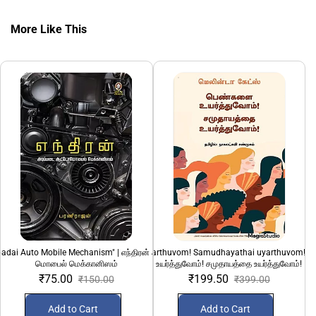
More Like This
adai Auto Mobile Mechanism" | எந்திரன் அடிப்படை ஆட்டோ
"Pengalai uyarthuvom! Samudhayathai uyarthuvom!" 
100 Sirandha Siru
மொபைல் மெக்கானிஸம்
உயர்த்துவோம்! சமுதாயத்தை உயர்த்துவோம்!
₹75.00
₹199.50
₹150.00
₹399.00
Add to Cart
Add to Cart