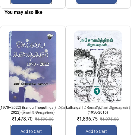
You may also like
(1970–2022) (Irandu Thoguthigal) | அம்பை கதைகள் (1970-
Asokamithran Sirukathaigal | அசோகமித்திரன் சிறுகதைகள் இ
2022) (இரண்டு தொகுதிகள்)
(1956-2016)
₹1,478.70
₹1,836.75
₹1,590.00
₹1,975.00
Add to Cart
Add to Cart