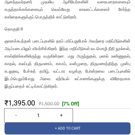
ஆனந்தவர்தனர் முதலிய ஆசிரியர்களின் வரையறைகளையும்
கருத்தாக்கங்களையும் வெவ்வேறு காலகட்டங்களைச் சேர்ந்த
கவிதைகளுக்குப் பொருத்திக் காட்டுகிறார்.
தொகுதி II
ஞானக்கூத்தன் படைப்புகளில் தரம் பார்ப்பதுபோல் அவற்றை மதிப்பீடுகளின்
அடிப்படையிலும் விமர்சிக்கிறார். இந்த மதிப்பீடுகள் வடமொழி நீதி நூல்கள்,
சாஸ்திரங்களிலிருந்து வருகின்றன. மது அருந்துதல், புலால் உண்ணுதல்,
காதல், கலப்புத் திருமணம், காமம், வன்முறை, திருமணத்திற்கு முன்பு
உடலுறவு, பேச்சுத் தமிழ், வட்டார வழக்கு போன்றவை படைப்புகளில்
இடம்பெறும்போது அவை ஏற்பியல் லட்சணங்களுக்கு விரோதமாக
இருப்பதைச் சுட்டிக்காட்டுகிறார்.
₹1,395.00
₹1,500.00
[7% Off]
+ ADD TO CART