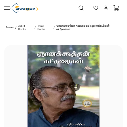
Skip to
main
content
Gnanakoothan Katturaigal | ஞானக்கூத்தன்
Adult
Tamil
Books
/
/
/
Books
Books
கட்டுரைகள்