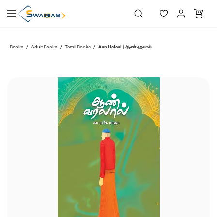
Skip to
main
content
Aan Halaal | ஆண் ஹலால்
Books
Adult Books
Tamil Books
/
/
/