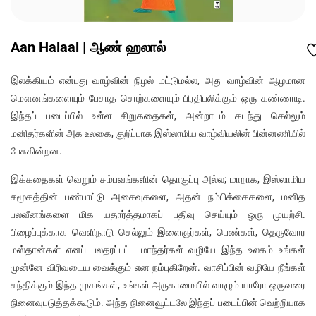
Aan Halaal | ஆண் ஹலால்
இலக்கியம் என்பது வாழ்வின் நிழல் மட்டுமல்ல, அது வாழ்வின் ஆழமான
மௌனங்களையும் பேசாத சொற்களையும் பிரதிபலிக்கும் ஒரு கண்ணாடி.
இந்தப் படைப்பில் உள்ள சிறுகதைகள், அன்றாடம் கடந்து செல்லும்
மனிதர்களின் அக உலகை, குறிப்பாக இஸ்லாமிய வாழ்வியலின் பின்னணியில்
பேசுகின்றன.
இக்கதைகள் வெறும் சம்பவங்களின் தொகுப்பு அல்ல; மாறாக, இஸ்லாமிய
சமூகத்தின் பண்பாட்டு அசைவுகளை, அதன் நம்பிக்கைகளை, மனித
பலவீனங்களை மிக யதார்த்தமாகப் பதிவு செய்யும் ஒரு முயற்சி.
பிழைப்புக்காக வெளிநாடு செல்லும் இளைஞர்கள், பெண்கள், தெருவோர
மஸ்தான்கள் எனப் பலதரப்பட்ட மாந்தர்கள் வழியே இந்த உலகம் உங்கள்
முன்னே விரிவடைய வைக்கும் என நம்புகிறேன். வாசிப்பின் வழியே நீங்கள்
சந்திக்கும் இந்த முகங்கள், உங்கள் அருகாமையில் வாழும் யாரோ ஒருவரை
நினைவுபடுத்தக்கூடும். அந்த நினைவூட்டலே இந்தப் படைப்பின் வெற்றியாக