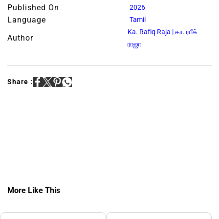
Published On
2026
Language
Tamil
Ka. Rafiq Raja | கா. ரபீக்
Author
ராஜா
Share :
More Like This