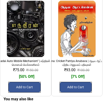
adai Auto Mobile Mechanism" | எந்திரன் அடிப்படை ஆட்டோ
Aadiya Aattamenna: Cricket Patriya Anubava | ஆடிய ஆட்டமென
மொபைல் மெக்கானிஸம்
பற்றிய அனுபவப் பதிவுகள்
₹75.00
₹93.00
₹150.00
₹100.00
[50% Off]
[7% Off]
Add to Cart
Add to Cart
You may also like