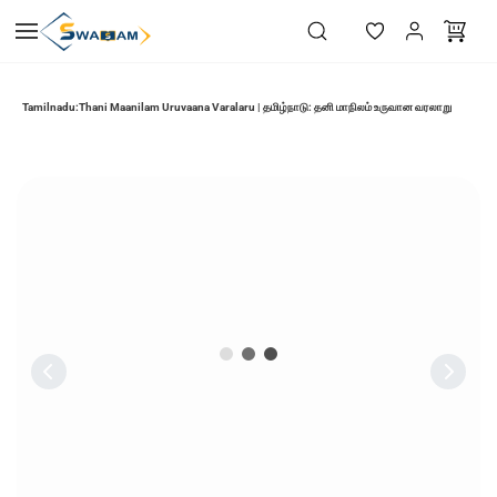
Skip to
main
content
Tamilnadu:Thani Maanilam Uruvaana Varalaru | தமிழ்நாடு: தனி மாநிலம் உருவான வரலாறு