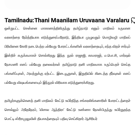
Tamilnadu:Thani Maanilam Uruvaana Varalaru | 
ஒன்றுபட்ட சென்னை மாகாணத்திலிருந்து தமிழ்நாடு எனும் மாநிலம் உருவான
வரலாற்றை நேர்த்தியாக எடுத்துரைப்பதோடு, இந்தியா முழுவதும் மொழிவழி மாநிலப்
பிரிவினை கோரி நடைபெற்ற பல்வேறு போராட்டங்களின் வரலாற்றையும், எந்த விதச் சார்பும்
இன்றிச் சுருக்கமாகச் சொல்கிறது இந்த நூல் ராஜாஜி, காமராஜர், ம.பொ.சி, மார்ஷல்
நேசமணி எனப் பல்வேறு தலைவர்கள் தமிழ்நாடு தனி மாநிலமாக உருப்பெறச் செய்த
பங்களிப்புகள், அவற்றுக்கு ஏற்பட்ட இடையூறுகள், இறுதியில் கிடைத்த தீர்வுகள் எனப்
பல்வேறு விஷயங்களையும் இந்நூல் விரிவாக எடுத்துரைக்கிறது.
தமிழர்களுக்கெனத் தனி மாநிலம் கேட்டு உயிர்நீத்த சங்கரலிங்கனாரின் போராட்டத்தைச்
சொல்லும் அதேநேரம், 'விசால ஆந்திரா' கேட்டு உண்ணா நோன்பிருந்து உயிர்துறந்த
பொட்டி ஸ்ரீராமுலுவின் தியாகத்தையும் பதிவு செய்கிறார் ஆசிரியர்