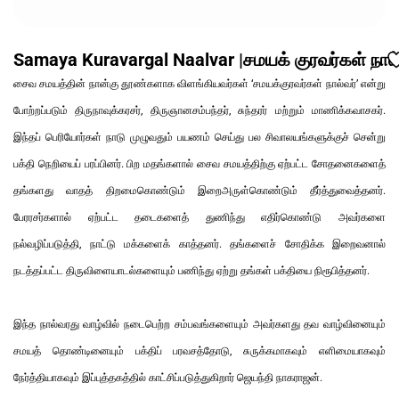
Samaya Kuravargal Naalvar |சமயக் குரவர்கள் நால்
சைவ சமயத்தின் நான்கு தூண்களாக விளங்கியவர்கள் ‘சமயக்குரவர்கள் நால்வர்’ என்று
போற்றப்படும் திருநாவுக்கரசர், திருஞானசம்பந்தர், சுந்தரர் மற்றும் மாணிக்கவாசகர்.
இந்தப் பெரியோர்கள் நாடு முழுவதும் பயணம் செய்து பல சிவாலயங்களுக்குச் சென்று
பக்தி நெறியைப் பரப்பினர். பிற மதங்களால் சைவ சமயத்திற்கு ஏற்பட்ட சோதனைகளைத்
தங்களது வாதத் திறமைகொண்டும் இறைஅருள்கொண்டும் தீர்த்துவைத்தனர்.
பேரரசர்களால் ஏற்பட்ட தடைகளைத் துணிந்து எதிர்கொண்டு அவர்களை
நல்வழிப்படுத்தி, நாட்டு மக்களைக் காத்தனர். தங்களைச் சோதிக்க இறைவனால்
நடத்தப்பட்ட திருவிளையாடல்களையும் பணிந்து ஏற்று தங்கள் பக்தியை நிரூபித்தனர்.
இந்த நால்வரது வாழ்வில் நடைபெற்ற சம்பவங்களையும் அவர்களது தவ வாழ்வினையும்
சமயத் தொண்டினையும் பக்திப் பரவசத்தோடு, சுருக்கமாகவும் எளிமையாகவும்
நேர்த்தியாகவும் இப்புத்தகத்தில் காட்சிப்படுத்துகிறார் ஜெயந்தி நாகராஜன்.