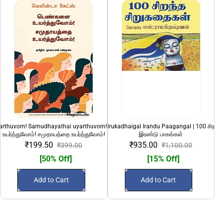
yarthuvom! Samudhayathai uyarthuvom!" | பெண்களை
100 Sirandha Sirukadhaigal Irandu Paagangal | 100 சிறந்
108 Divya Desanga
உயர்த்துவோம்! சமுதாயத்தை உயர்த்துவோம்!
இரண்டு பாகங்கள்
₹199.50
₹935.00
₹399.00
₹1,100.00
[50% Off]
[15% Off]
Add to Cart
Add to Cart