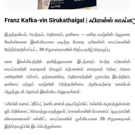
Franz Kafka-vin Sirukathaigal | ஃபிரான்ஸ் காஃப்
இருத்தலியல், அபத்தம், அதிகாரம், தனிமை — மனித வாழ்வின் ஆழமான
கேள்விகளை இலக்கியமாக வடித்த மேதை ஃபிரான்ஸ் காஃப்காவின்
தேர்ந்தெடுக்கப்பட்ட 38 சிறுகதைகளின் சிறப்பு தமிழ் தொகுப்பு.
உலக இலக்கியத்தில் தனித்துவமான இடத்தைப் பெற்ற ஃபிரான்ஸ்
காஃப்காவின் கதைகள் வெறும் கற்பனைக் கதைகள் அல்ல; அவை
மனிதனின் அச்சம், குற்றவுணர்வு, அதிகாரத்தின் முகமற்ற இயந்திரம்,
தனிமை மற்றும் வாழ்வின் அர்த்தமின்மை ஆகியவற்றை உளவியல்
ஆழத்துடன் ஆராயும் இலக்கிய அனுபவங்கள்.
'பசியின் கலை', 'தீர்ப்பு', 'தண்டனைக் குடியிருப்பில்', 'கல்விக் கழகத்துக்கான
ஓர் அறிக்கை', 'கிராமத்து மருத்துவர்', 'சைரன்களின் மௌனம்', 'ஒரு நாயின்
விசாரணைகள்' உள்ளிட்ட காஃப்காவின் முக்கியமான 38 சிறுகதைகள்
இத்தொகுப்பில் இடம்பெற்றுள்ளன.