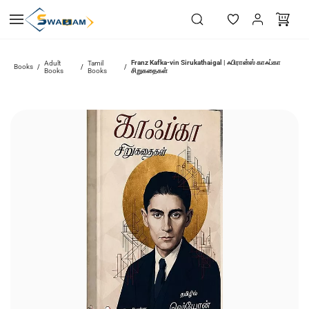
Skip to
main
content
Franz Kafka-vin Sirukathaigal | ஃபிரான்ஸ் காஃப்கா
Adult
Tamil
Books
/
/
/
Books
Books
சிறுகதைகள்