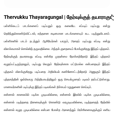
Thervukku Thayaragungal | தேர்வுக்குத் தயாராகுங
பள்ளிக்கூடப் பாடங்களைப் படிப்பதும் ஒரு கலையே. எப்படிப் படிப்பது என்று
தெரிந்துகொண்டுவிட்டால், எத்தனை கடினமான பாடங்களையும் கூட படித்துவிடலாம்.
பள்ளிகளில் பாடம் நடத்தும் ஆசிரியர்கள் யாரும், அதைப் படிப்பது எப்படி என்று
விளக்கமாகச் சொல்லித் தருவதில்லை. அந்தக் குறையைப் போக்குகிறது இந்தப் புத்தகம்.
தேர்வுக்குத் தயாராவது எப்படி என்கிற முதன்மை நோக்கத்தோடு இந்தப் புத்தகம்
எழுதப்பட்டிருந்தாலும், படிப்பது வெறும் தேர்வுக்காக மட்டுமல்ல என்பதையும் இந்தப்
புத்தகம் விளக்குகிறது. படிப்பதை அறிவியல் கண்ணோட்டத்தோடு அணுகும் இந்தப்
புத்தகத்தின் ஒவ்வொரு அத்தியாயத்திலும் ஒரு செயல்முறைப் படிவம் தரப்பட்டுள்ளது.
மாணவர்களின் படிப்புக்கு இந்தப் படிவங்கள் நிச்சயம் உறுதுணை செய்யும்.
என்னால் காலையில் படிக்க முடியவில்லை, என்னால் இரவில் படிக்க முடியவில்லை,
என்னால் படித்ததை நினைவுக்குக் கொண்டு வரமுடியவில்லை, படித்ததைத் தேர்வில்
என்னால் எழுத முடியவில்லை என்பன போன்ற அனைத்துப் பிரச்சினைகளுக்கும் எளிய