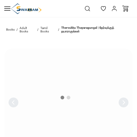
Skip to
main
content
Thervukku Thayaragungal | தேர்வுக்குத்
Adult
Tamil
Books
/
/
/
Books
Books
தயாராகுங்கள்