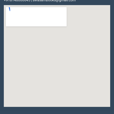
+918148066645 | swasambooks@gmail.com