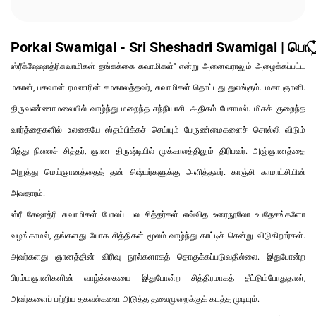
Porkai Swamigal - Sri Sheshadri Swamigal | பொற்
ஸ்ரீக்ஷேஷாத்ரிசுவாமிகள் தங்கக்கை கவாமிகள்" என்று அனைவராலும் அழைக்கப்பட்ட
மகான், பகவான் ரமணரின் சமகாலத்தவர், சுவாமிகள் தொட்டது துலங்கும். மகா ஞானி.
திருவண்ணாமலையில் வாழ்ந்து மறைந்த சந்நியாசி. அதிகம் பேசாமல். மிகக் குறைந்த
வார்த்தைகளில் உலகையே ஸ்தம்பிக்கச் செய்யும் பேருண்மைகளைச் சொல்லி விடும்
பித்து நிலைச் சித்தர், ஞான திருஷ்டியில் முக்காலத்திலும் திரிபவர். அஞ்ஞானத்தை
அறுத்து மெய்ஞானத்தைத் தன் சிஷ்யர்களுக்கு அளித்தவர். காஞ்சி காமாட்சியின்
அவதாரம்.
ஸ்ரீ சேஷாத்ரி சுவாமிகள் போலப் பல சித்தர்கள் எவ்வித உரைநூலோ உபதேசங்களோ
வழங்காமல், தங்களது யோக சித்திகள் மூலம் வாழ்ந்து காட்டிச் சென்று விடுகிறார்கள்.
அவர்களது ஞானத்தின் விரிவு நூல்களாகத் தொகுக்கப்படுவதில்லை. இதுபோன்ற
பிரம்மஞானிகளின் வாழ்க்கையை இதுபோன்ற சித்திரமாகத் தீட்டும்போதுதான்,
அவர்களைப் பற்றிய தகவல்களை அடுத்த தலைமுறைக்குக் கடத்த முடியும்.