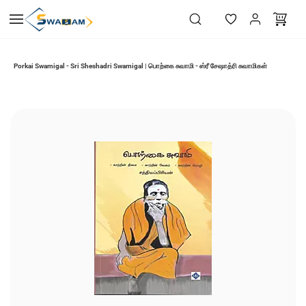
Skip to
main
content
Porkai Swamigal - Sri Sheshadri Swamigal | பொற்கை சுவாமி - ஸ்ரீ சேஷாத்ரி சுவாமிகள்