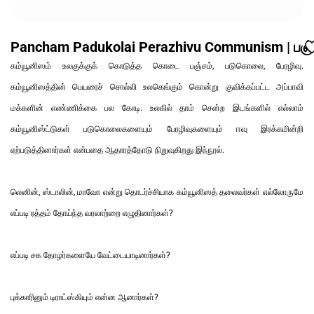
Pancham Padukolai Perazhivu Communism | பஞ்ச
கம்யூனிஸம் உலகுக்குக் கொடுத்த கொடை பஞ்சம், படுகொலை, பேரழிவு.
கம்யூனிஸத்தின் பெயரைச் சொல்லி உலகெங்கும் கொன்று குவிக்கப்பட்ட அப்பாவி
மக்களின் எண்ணிக்கை பல கோடி. உலகில் தாம் சென்ற இடங்களில் எல்லாம்
கம்யூனிஸ்ட்டுகள் படுகொலைகளையும் பேரழிவுகளையும் ஈவு இரக்கமின்றி
ஏற்படுத்தினார்கள் என்பதை ஆதாரத்தோடு நிறுவுகிறது இந்நூல்.
லெனின், ஸ்டாலின், மாவோ என்று தொடர்ச்சியாக கம்யூனிஸத் தலைவர்கள் எல்லோருமே
எப்படி ரத்தம் தோய்ந்த வரலாற்றை எழுதினார்கள்?
எப்படி சக தோழர்களையே வேட்டையாடினார்கள்?
புக்காரினும் டிராட்ஸ்கியும் என்ன ஆனார்கள்?