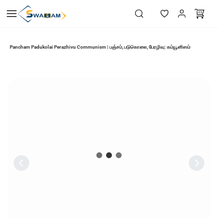
Skip to
main
content
Pancham Padukolai Perazhivu Communism | பஞ்சம், படுகொலை, பேரழிவு: கம்யூனிஸம்