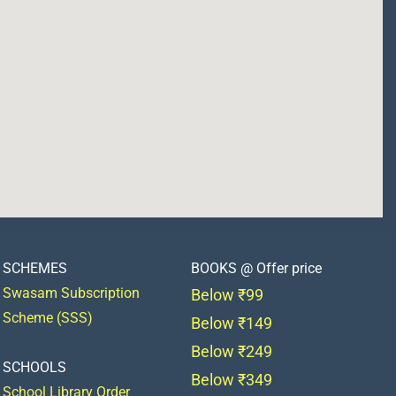
SCHEMES
BOOKS @ Offer price
Swasam Subscription
Below ₹99
Scheme (SSS)
Below ₹149
Below ₹249
SCHOOLS
Below ₹349
School Library Order