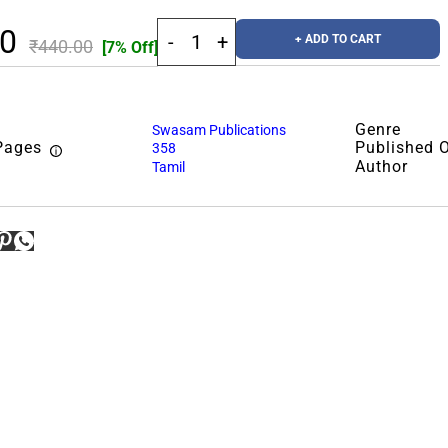
20
+ ADD TO CART
₹440.00
[7% Off]
Genre
Swasam Publications
Pages
Published 
358
Author
Tamil