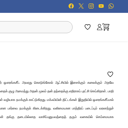
ார் ஔரங்கசீப். அவரது கொடுங்கோல் ஆட்சியில் இசைக்கும் கலைக்கும் அறவே
் குழு அமைத்து அதன் மூலம் தன் தந்தைக்கு எதிராகப் புரட்சி செய்கிறாள். பாதி
ழியாக நமக்குக் காட்டுகிறது. மக்ஃபியின் திட்டங்கள் இறுதியில் ஔரங்கசீப்பால்
 பார்வை நமக்குக் கிடைக்கிறது. வலிமையான பாத்திரப் படைப்பும் வரலாற்றுச்
ிம்மன் தங்கு தடையில்லாத வாசிப்பனுபவத்தைத் தரும் வகையில் செம்மையாக