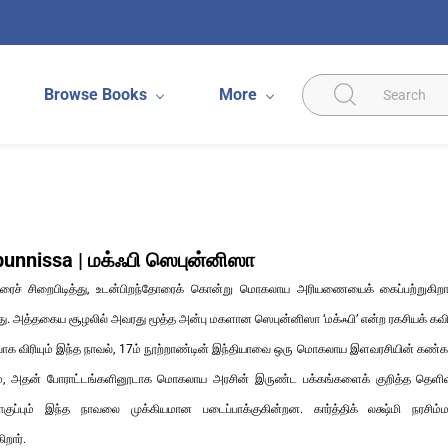
Browse Books
More
unnissa | மக்ஃபி ஸெபுன்னிஸா
னரைச் சிறைபிடித்து, உடன்பிறந்தோரைக் கொன்று மொகலாய அரியணையைக் கைப்பற்றுகிற
. அத்தகைய சூழலில் அவரது மூத்த அன்பு மகளான ஸெபுன்னிஸா ‘மக்ஃபி’ என்ற ரகசியக் கவிதைக
ாக விரியும் இந்த நாவல், 17ம் நூற்றாண்டின் இந்தியாவை ஒரு மொகலாய இளவரசியின் கண்கள் வ
ாலும், அதன் போராட்டங்களினூடாக மொகலாய அரசின் இருண்ட பக்கங்களைக் குறித்த தெளிவான
குப்பும் இந்த நாவலை முக்கியமான படைப்பாக்குகின்றன. கார்த்திக் லக்ஷ்மி நரச
ிறார்.