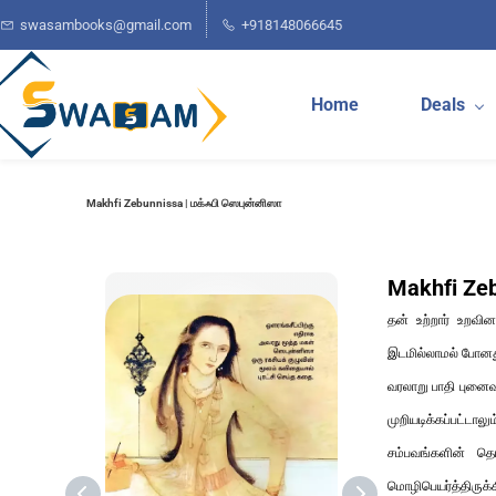
Skip to
swasambooks@gmail.com
+918148066645
main
content
Home
Deals
Makhfi Zebunnissa | மக்ஃபி ஸெபுன்னிஸா
Makhfi Zeb
தன் உற்றார் உறவி
இடமில்லாமல் போனது
வரலாறு பாதி புனைவ
முறியடிக்கப்பட்ட
சம்பவங்களின் தொ
மொழிபெயர்த்திருக்க