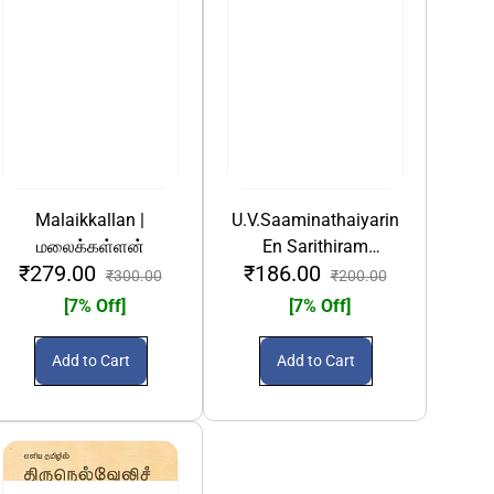
Malaikkallan |
U.V.Saaminathaiyarin
மலைக்கள்ளன்
En Sarithiram
₹279.00
₹186.00
(Thernthedutha
₹300.00
₹200.00
Paguthigal) |
[7% Off]
[7% Off]
உ.வே.சாமிநாதையரின்
என் சரித்திரம்
Add to Cart
Add to Cart
(தேர்ந்தெடுக்கப்பட்ட
பகுதிகள்)