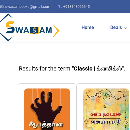
Skip to
swasambooks@gmail.com
+918148066645
main
content
Home
Deals
Results for the term
"Classic | க்ளாசிக்ஸ்"
.