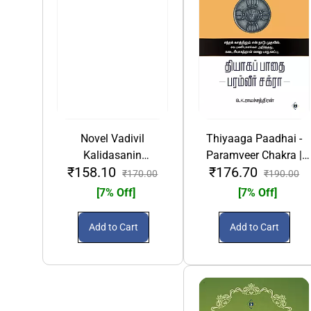
Novel Vadivil
Thiyaaga Paadhai -
Kalidasanin
Paramveer Chakra |
₹158.10
₹176.70
Sakunthalam | நாவல்
தியாகப் பாதை பரம்வீர்
₹170.00
₹190.00
வடிவில் காளிதாசனின்
சக்ரா
[7% Off]
[7% Off]
சாகுந்தலம்
Add to Cart
Add to Cart