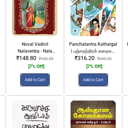
Noval Vadivil
Panchatantra Kathaigal
Nalavenba - Nala
| பஞ்சதந்திரக் கதைகள்
₹148.80
₹316.20
damayanthiyin kadhai |
(படங்களுடன்)
₹160.00
₹340.00
நாவல் வடிவில்
[7% Off]
[7% Off]
நளவெண்பா - நள
தமயந்தியின் கதை
Add to Cart
Add to Cart