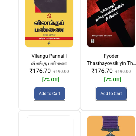
Vilangu Pannai |
Fyoder
விலங்கு பண்ணை
Thasthayovsikiyin The
₹176.70
₹176.70
Idiot | ஃபியோதர்
₹190.00
₹190.00
தஸ்தயெவ்ஸ்கியின் தி
[7% Off]
[7% Off]
இடியட்
Add to Cart
Add to Cart