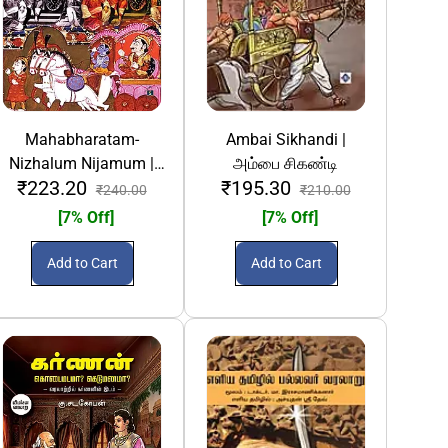
Mahabharatam-
Ambai Sikhandi |
Nizhalum Nijamum |
அம்பை சிகண்டி
₹223.20
₹195.30
மகாபாரதம் நிழலும்
₹240.00
₹210.00
நிஜமும்
[7% Off]
[7% Off]
Add to Cart
Add to Cart