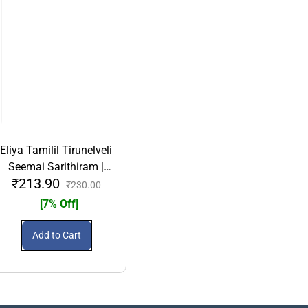
Eliya Tamilil Tirunelveli
Seemai Sarithiram |
₹213.90
எளிய தமிழில்
₹230.00
திருநெல்வேலிச் சீமைச்
[7% Off]
சரித்திரம்
Add to Cart