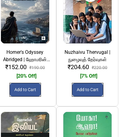
Homer's Odyssey
Nuzhaivu Thervugal |
Abridged | ஹோமரின்
நுழைவுத் தேர்வுகள்
₹152.00
₹204.60
ஒடிஸி காவியச் சுருக்கம்
₹190.00
₹220.00
[20% Off]
[7% Off]
Add to Cart
Add to Cart