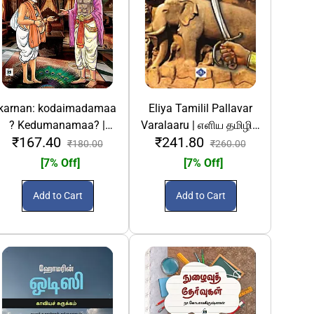
karnan: kodaimadamaa
Eliya Tamilil Pallavar
? Kedumanamaa? |
Varalaaru | எளிய தமிழில்
₹167.40
₹241.80
கர்ணன் கொடைமடமா?
பல்லவர் வரலாறு
₹180.00
₹260.00
கெடுமனமா?
[7% Off]
[7% Off]
Add to Cart
Add to Cart