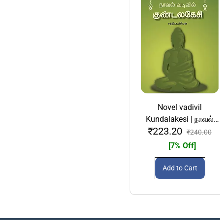
Novel vadivil
Kundalakesi | நாவல்
₹223.20
வடிவில் குண்டலகேசி
₹240.00
[7% Off]
Add to Cart