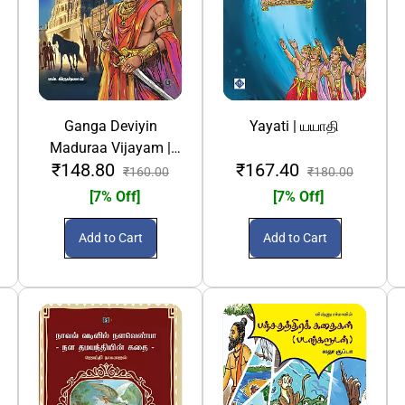
Ganga Deviyin
Yayati | யயாதி
Maduraa Vijayam |
₹148.80
₹167.40
கங்கா தேவியின் மதுரா
₹160.00
₹180.00
விஜயம்
[7% Off]
[7% Off]
Add to Cart
Add to Cart