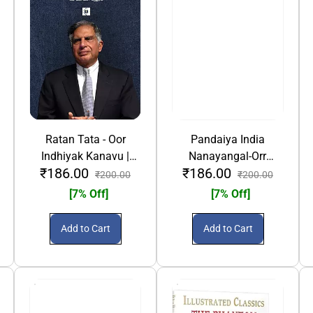
Ratan Tata - Oor
Pandaiya India
Indhiyak Kanavu |
Nanayangal-Orr
₹186.00
₹186.00
ரத்தன் டாடா - ஓர்
Arimugam | பண்டைய
₹200.00
₹200.00
இந்தியக் கனவு
இந்திய நாணயங்கள் - ஓர்
[7% Off]
[7% Off]
அறிமுகம்
Add to Cart
Add to Cart