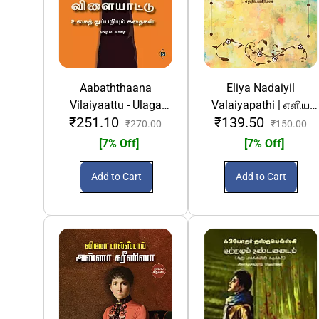
Aabaththaana
Eliya Nadaiyil
Vilaiyaattu - Ulaga
Valaiyapathi | எளிய
₹251.10
₹139.50
Thuppariyum Kathaigal
நடையில் வளையாபதி
₹270.00
₹150.00
| ஆபத்தான விளையாட்டு
[7% Off]
[7% Off]
- உலகத் துப்பறியும்
கதைகள்
Add to Cart
Add to Cart